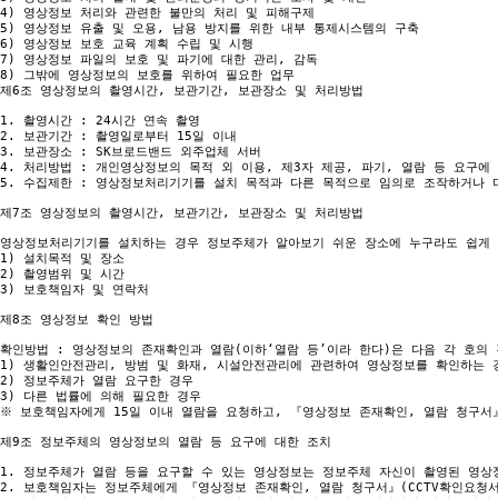
4) 영상정보 처리와 관련한 불만의 처리 및 피해구제

5) 영상정보 유출 및 오용, 남용 방지를 위한 내부 통제시스템의 구축

6) 영상정보 보호 교육 계획 수립 및 시행

7) 영상정보 파일의 보호 및 파기에 대한 관리, 감독

8) 그밖에 영상정보의 보호를 위하여 필요한 업무

제6조 영상정보의 촬영시간, 보관기간, 보관장소 및 처리방법

1. 촬영시간 : 24시간 연속 촬영

2. 보관기간 : 촬영일로부터 15일 이내

3. 보관장소 : SK브로드밴드 외주업체 서버

4. 처리방법 : 개인영상정보의 목적 외 이용, 제3자 제공, 파기, 열람 등 요구
5. 수집제한 : 영상정보처리기기를 설치 목적과 다른 목적으로 임의로 조작하거나 다
제7조 영상정보의 촬영시간, 보관기간, 보관장소 및 처리방법

영상정보처리기기를 설치하는 경우 정보주체가 알아보기 쉬운 장소에 누구라도 쉽게 인
1) 설치목적 및 장소

2) 촬영범위 및 시간

3) 보호책임자 및 연락처

제8조 영상정보 확인 방법

확인방법 : 영상정보의 존재확인과 열람(이하‘열람 등’이라 한다)은 다음 각 호의 
1) 생활인안전관리, 방범 및 화재, 시설안전관리에 관련하여 영상정보를 확인하는 경
2) 정보주체가 열람 요구한 경우

3) 다른 법률에 의해 필요한 경우

※ 보호책임자에게 15일 이내 열람을 요청하고, 『영상정보 존재확인, 열람 청구서』
제9조 정보주체의 영상정보의 열람 등 요구에 대한 조치

1. 정보주체가 열람 등을 요구할 수 있는 영상정보는 정보주체 자신이 촬영된 영상
2. 보호책임자는 정보주체에게 『영상정보 존재확인, 열람 청구서』(CCTV확인요청서