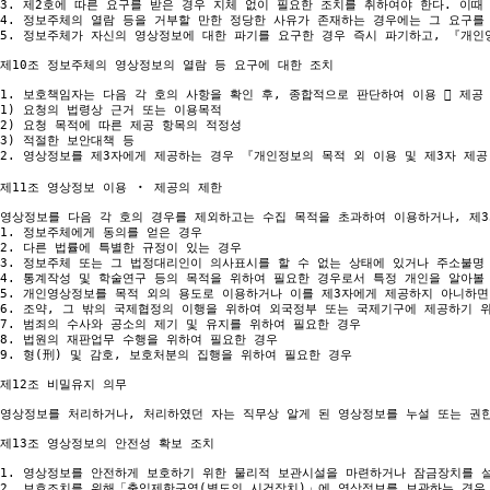
3. 제2호에 따른 요구를 받은 경우 지체 없이 필요한 조치를 취하여야 한다. 이때
4. 정보주체의 열람 등을 거부할 만한 정당한 사유가 존재하는 경우에는 그 요구를
5. 정보주체가 자신의 영상정보에 대한 파기를 요구한 경우 즉시 파기하고, 『개인
제10조 정보주체의 영상정보의 열람 등 요구에 대한 조치

1. 보호책임자는 다음 각 호의 사항을 확인 후, 종합적으로 판단하여 이용  제공 
1) 요청의 법령상 근거 또는 이용목적

2) 요청 목적에 따른 제공 항목의 적정성

3) 적절한 보안대책 등

2. 영상정보를 제3자에게 제공하는 경우 『개인정보의 목적 외 이용 및 제3자 제공
제11조 영상정보 이용 ‧ 제공의 제한

영상정보를 다음 각 호의 경우를 제외하고는 수집 목적을 초과하여 이용하거나, 제3
1. 정보주체에게 동의를 얻은 경우

2. 다른 법률에 특별한 규정이 있는 경우

3. 정보주체 또는 그 법정대리인이 의사표시를 할 수 없는 상태에 있거나 주소불명
4. 통계작성 및 학술연구 등의 목적을 위하여 필요한 경우로서 특정 개인을 알아볼
5. 개인영상정보를 목적 외의 용도로 이용하거나 이를 제3자에게 제공하지 아니하면
6. 조약, 그 밖의 국제협정의 이행을 위하여 외국정부 또는 국제기구에 제공하기 위
7. 범죄의 수사와 공소의 제기 및 유지를 위하여 필요한 경우

8. 법원의 재판업무 수행을 위하여 필요한 경우

9. 형(刑) 및 감호, 보호처분의 집행을 위하여 필요한 경우

제12조 비밀유지 의무

영상정보를 처리하거나, 처리하였던 자는 직무상 알게 된 영상정보를 누설 또는 권한
제13조 영상정보의 안전성 확보 조치

1. 영상정보를 안전하게 보호하기 위한 물리적 보관시설을 마련하거나 잠금장치를 설
2. 보호조치를 위해「출입제한구역(별도의 시건장치)」에 영상정보를 보관하는 경우,