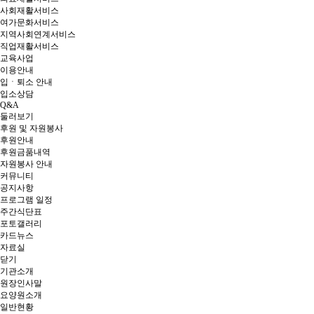
사회재활서비스
여가문화서비스
지역사회연계서비스
직업재활서비스
교육사업
이용안내
입ㆍ퇴소 안내
입소상담
Q&A
둘러보기
후원 및 자원봉사
후원안내
후원금품내역
자원봉사 안내
커뮤니티
공지사항
프로그램 일정
주간식단표
포토갤러리
카드뉴스
자료실
닫기
기관소개
원장인사말
요양원소개
일반현황