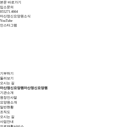
본문 바로가기
입소문의
055
271.4664
마산정신요양원
소식
YouTube
인스타그램
기부하기
둘러보기
오시는 길
마산정신요양원
마산정신요양원
기관소개
원장인사말
요양원소개
일반현황
조직도
오시는 길
사업안내
의료재활서비스