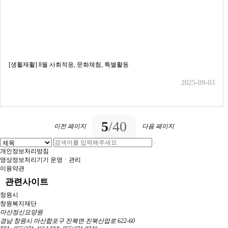
[생활재활] 8월 사회적응, 문화체험, 특별활동
2025-09-03
5
/40
이전 페이지
다음 페이지
개인정보처리방침
영상정보처리기기 운영ㆍ관리
이용약관
관련사이트
창원시
창원복지재단
마산정신요양원
경남 창원시 마산합포구 진북면 진북산업로 622-60