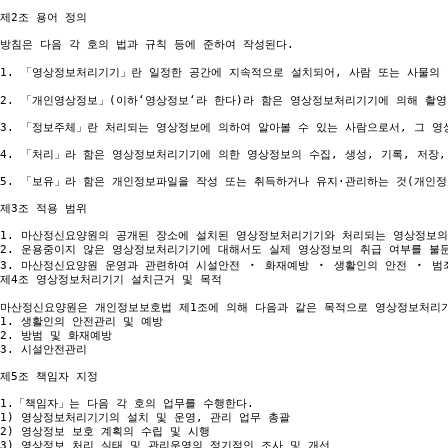
제2조 용어 정의

방침은 다음 각 호의 법과 규칙 등에 준하여 작성된다.

1. 「영상정보처리기기」란 일정한 공간에 지속적으로 설치되어, 사람 또는 사물의 
2. 「개인영상정보」(이하‘영상정보‘라 한다)라 함은 영상정보처리기기에 의해 촬영
3. 「정보주체」란 처리되는 영상정보에 의하여 알아볼 수 있는 사람으로서, 그 영
4. 「처리」라 함은 영상정보처리기기에 의한 영상정보의 수집, 생성, 기록, 저장, 보
5. 「보유」라 함은 개인정보파일을 작성 또는 취득하거나 유지·관리하는 것(개인정
제3조 적용 범위

1. 마산정신요양원의 공개된 장소에 설치된 영상정보처리기기와 처리되는 영상정보의 
2. 운용중이지 않은 영상정보처리기기에 대해서도 실제 영상정보의 취급 여부를 불문
3. 마산정신요양원 운영과 관련하여 시설안전 ‧ 화재예방 ‧ 생활인의 안전 ‧ 범
제4조 영상정보처리기기 설치근거 및 목적

마산정신요양원은 개인정보보호법 제1조에 의해 다음과 같은 목적으로 영상정보처리기기
1. 생활인의 안전관리 및 예방

2. 방범 및 화재예방

3. 시설안전관리

제5조 책임자 지정

1.「책임자」는 다음 각 호의 업무를 수행한다.

1) 영상정보처리기기의 설치 및 운영, 관리 업무 총괄

2) 영상정보 보호 계획의 수립 및 시행

3) 영상정보 처리 실태 및 관리운영의 정기적인 조사 및 개선
