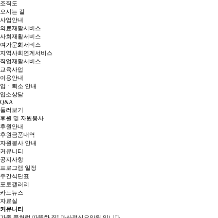
조직도
오시는 길
사업안내
의료재활서비스
사회재활서비스
여가문화서비스
지역사회연계서비스
직업재활서비스
교육사업
이용안내
입ㆍ퇴소 안내
입소상담
Q&A
둘러보기
후원 및 자원봉사
후원안내
후원금품내역
자원봉사 안내
커뮤니티
공지사항
프로그램 일정
주간식단표
포토갤러리
카드뉴스
자료실
커뮤니티
가족 품처럼 따뜻한 집!
마산정신요양원 입니다.