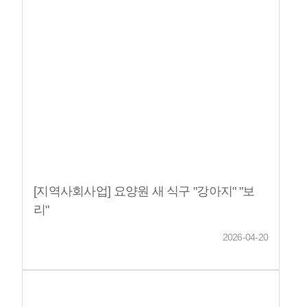
인사
원소
반
직
시
말
개
현
도
는
황
길
사업안내
의
사
여
지
직
교
료
회
가
역
업
육
재
재
문
사
재
사
활
활
화
회
활
업
서
서
서
연
서
비
비
비
계
비
스
스
스
서
스
[지역사회사업] 요양원 새 식구 "강아지" "보
비
리"
스
2026-04-20
이용안내
입ㆍ퇴
입소
Q&A
둘러
소 안내
상담
보기