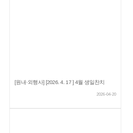
후원 및 자원봉사
후원
후원금품
자원봉사
안내
내역
안내
커뮤니티
공
프
주
포
카
자
지
로
간
토
드
료
사
그
식
갤
뉴
실
항
램
단
러
스
일
표
리
[원내·외행사] [2026. 4. 17 ] 4월 생일찬치
정
2026-04-20