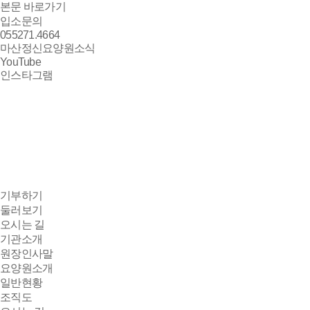
본문 바로가기
입소문의
055
271.4664
마산정신요양원
소식
YouTube
인스타그램
기부하기
둘러보기
오시는 길
기관소개
원장인사말
요양원소개
일반현황
조직도