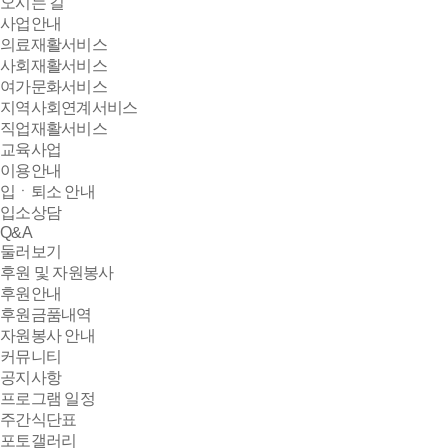
오시는 길
사업안내
의료재활서비스
사회재활서비스
여가문화서비스
지역사회연계서비스
직업재활서비스
교육사업
이용안내
입ㆍ퇴소 안내
입소상담
Q&A
둘러보기
후원 및 자원봉사
후원안내
후원금품내역
자원봉사 안내
커뮤니티
공지사항
프로그램 일정
주간식단표
포토갤러리